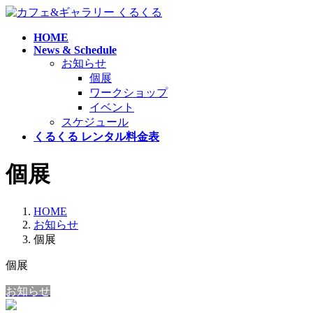
コ
ナ
ン
ビ
HOME
テ
ゲ
News & Schedule
ン
ー
お知らせ
ツ
シ
個展
へ
ョ
ワークショップ
ス
ン
イベント
キ
に
スケジュール
ッ
移
くるくる レンタル料金表
プ
動
個展
HOME
お知らせ
個展
個展
お知らせ