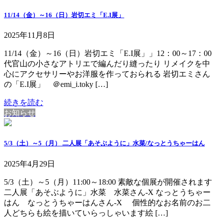
11/14（金）～16（日）岩切エミ「E.I展」
2025年11月8日
11/14（金）～16（日）岩切エミ「E.I展」」12：00～17：00
代官山の小さなアトリエで編んだり縫ったり リメイクを中
心にアクセサリーやお洋服を作っておられる 岩切エミさん
の「E.I展」 ＠emi_i.toky […]
続きを読む
お知らせ
5/3（土）～5（月） 二人展「あそぶように」水菜/なっとうちゃーはん
2025年4月29日
5/3（土）～5（月）11:00～18:00 素敵な個展が開催されます
二人展「あそぶように」水菜 水菜さん-X なっとうちゃー
はん なっとうちゃーはんさん-X 個性的なお名前のお二
人どちらも絵を描いていらっしゃいます絵 […]