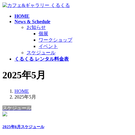
コ
ナ
ン
ビ
HOME
テ
ゲ
News & Schedule
ン
ー
お知らせ
ツ
シ
個展
へ
ョ
ワークショップ
ス
ン
イベント
キ
に
スケジュール
ッ
移
くるくる レンタル料金表
プ
動
2025年5月
HOME
2025年5月
スケジュール
2025年6月スケジュール