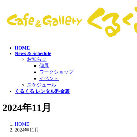
コ
ナ
ン
ビ
テ
ゲ
ン
ー
ツ
シ
へ
ョ
ス
ン
HOME
キ
に
News & Schedule
ッ
移
お知らせ
プ
動
個展
ワークショップ
イベント
スケジュール
くるくる レンタル料金表
2024年11月
HOME
2024年11月