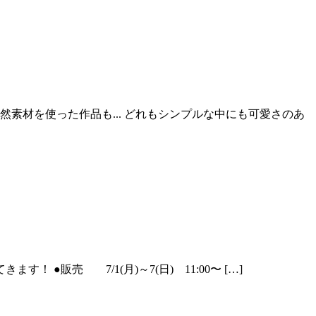
ビーズや天然素材を使った作品も... どれもシンプルな中にも可愛さのあ
てきます！ ●販売 7/1(月)～7(日) 11:00〜 […]