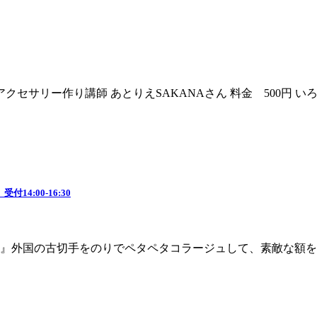
クセサリー作り講師 あとりえSAKANAさん 料金 500円 い
4:00-16:30
の古切手をのりでペタペタコラージュして、素敵な額を作ります ・1