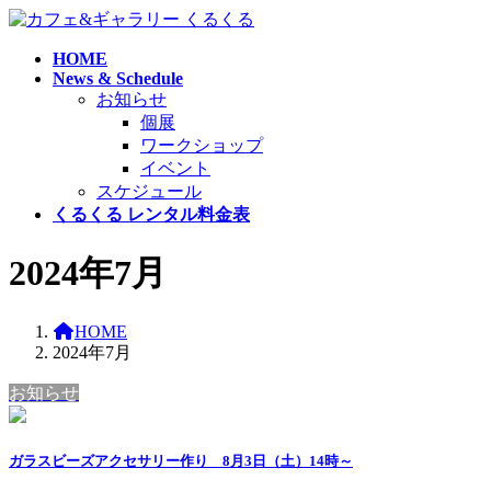
コ
ナ
ン
ビ
HOME
テ
ゲ
News & Schedule
ン
ー
お知らせ
ツ
シ
個展
へ
ョ
ワークショップ
ス
ン
イベント
キ
に
スケジュール
ッ
移
くるくる レンタル料金表
プ
動
2024年7月
HOME
2024年7月
お知らせ
ガラスビーズアクセサリー作り 8月3日（土）14時～