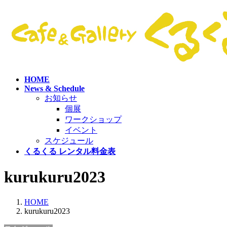
コ
ナ
ン
ビ
テ
ゲ
ン
ー
ツ
シ
へ
ョ
ス
ン
HOME
キ
に
News & Schedule
ッ
移
お知らせ
プ
動
個展
ワークショップ
イベント
スケジュール
くるくる レンタル料金表
kurukuru2023
HOME
kurukuru2023