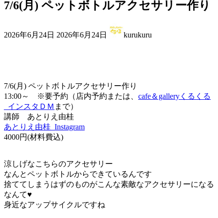
7/6(月) ペットボトルアクセサリー作り
最
2026年6月24日
2026年6月24日
kurukuru
終
更
新
日
時
7/6(月) ペットボトルアクセサリー作り
:
13:00～ ※要予約（店内予約または、
cafe＆galleryくるくる
_インスタＤＭ
まで）
講師 あとりえ由桂
あとりえ由桂_Instagram
4000円(材料費込)
涼しげなこちらのアクセサリー
なんとペットボトルからできているんです
捨ててしまうはずのものがこんな素敵なアクセサリーになる
なんて♥
身近なアップサイクルですね