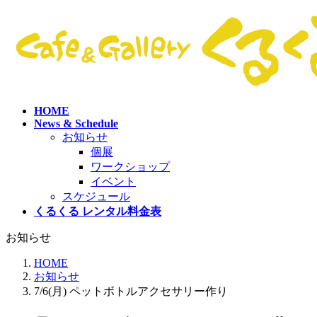
コ
ナ
ン
ビ
テ
ゲ
ン
ー
ツ
シ
へ
ョ
ス
ン
HOME
キ
に
News & Schedule
ッ
移
お知らせ
プ
動
個展
ワークショップ
イベント
スケジュール
くるくる レンタル料金表
お知らせ
HOME
お知らせ
7/6(月) ペットボトルアクセサリー作り