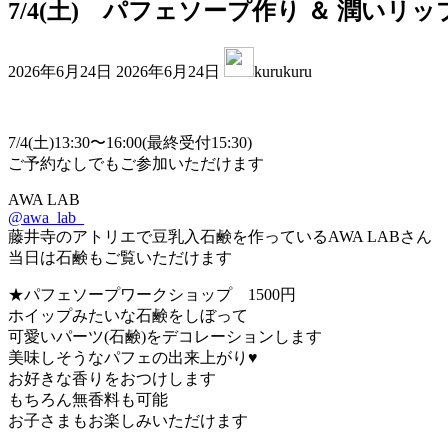
7/4(土) パフェソープ作り ＆ 潤い
最
2026年6月24日
2026年6月24日
kurukuru
終
更
新
日
7/4(土)13:30〜16:00(最終受付15:30)
時
ご予約なしでもご参加いただけます
:
AWA LAB
@awa_lab_
藤井寺のアトリエで豆乳入石鹸を作っているAWA LABさん
当日は石鹸もご覧いただけます
★パフェソープワークショップ 1500円
ホイップみたいな石鹸をしぼって
可愛いパーツ(石鹸)をデコレーションします
美味しそうなパフェの出来上がり♥
お好きな香りをおつけします
もちろん無香料も可能
お子さまもお楽しみいただけます