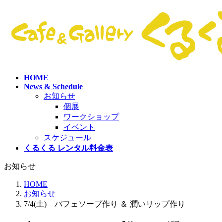
コ
ナ
ン
ビ
テ
ゲ
ン
ー
ツ
シ
へ
ョ
ス
ン
HOME
キ
に
News & Schedule
ッ
移
お知らせ
プ
動
個展
ワークショップ
イベント
スケジュール
くるくる レンタル料金表
お知らせ
HOME
お知らせ
7/4(土) パフェソープ作り ＆ 潤いリップ作り