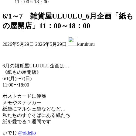
11：00～18：00
6/1～7 雑貨屋ULUULU_6月企画「紙も
の屋開店」11：00～18：00
最
2026年5月29日
2026年5月29日
kurukuru
終
更
新
日
6月の雑貨屋ULUULU企画は…
時
《紙もの屋開店》
:
6/1(月)〜7(日)
11:00〜18:00
ポストカードに便箋
メモやステッカー
紙袋にマルシェ袋などなど…
私たちのすぐそばにある紙たち
紙を愛でる１週間です
いでじ
@oidejio