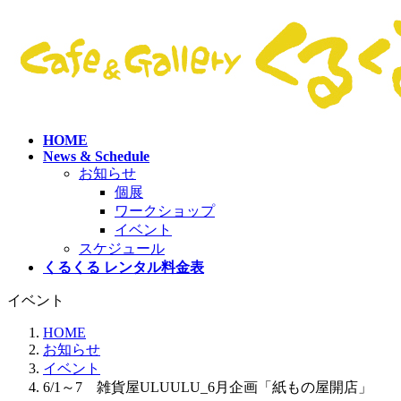
コ
ナ
ン
ビ
テ
ゲ
ン
ー
ツ
シ
へ
ョ
ス
ン
HOME
キ
に
News & Schedule
ッ
移
お知らせ
プ
動
個展
ワークショップ
イベント
スケジュール
くるくる レンタル料金表
イベント
HOME
お知らせ
イベント
6/1～7 雑貨屋ULUULU_6月企画「紙もの屋開店」