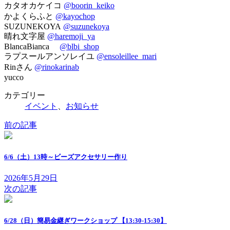
カタオカケイコ
@boorin_keiko
かよくらふと
@kayochop
SUZUNEKOYA
@suzunekoya
晴れ文字屋
@haremoji_ya
BlancaBianca
@blbi_shop
ラプスールアンソレイユ
@ensoleillee_mari
Rinさん
@rinokarinab
yucco
カテゴリー
イベント
、
お知らせ
前の記事
6/6（土）13時～ビーズアクセサリー作り
2026年5月29日
次の記事
6/28（日）簡易金継ぎワークショップ 【13:30-15:30】