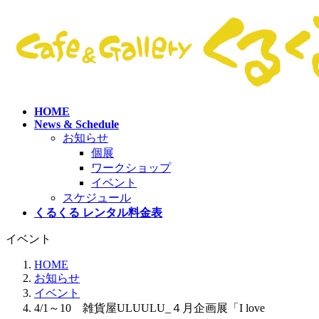
コ
ナ
ン
ビ
テ
ゲ
ン
ー
ツ
シ
へ
ョ
ス
ン
HOME
キ
に
News & Schedule
ッ
移
お知らせ
プ
動
個展
ワークショップ
イベント
スケジュール
くるくる レンタル料金表
イベント
HOME
お知らせ
イベント
4/1～10 雑貨屋ULUULU_４月企画展「I love