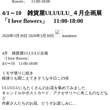
flowers」 11:00-18:00
4/1～10 雑貨屋ULUULU_４月企画展
「I love flowers」 11:00-18:00
最
2026年3月30日
2026年3月30日
kurukuru
終
更
新
日
4月 雑貨屋ULUULU企画
時
〈I love flowers〉
:
4/1〜10 11:00-18:00
ミモザ便りに続き
桜便りも聞こえてきそうな今日この頃
ULUULUにもたくさんのお花を集めてみました
キャンドルやポストカード、アクセサリーに布こものなどな
ど
作家さんたちのお花、どうぞお楽しみに…