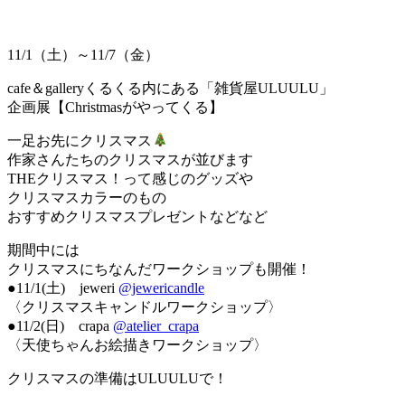
更
新
日
11/1（土）～11/7（金）
時
cafe＆galleryくるくる内にある「雑貨屋ULUULU」
:
企画展【Christmasがやってくる】
一足お先にクリスマス
作家さんたちのクリスマスが並びます
THEクリスマス！って感じのグッズや
クリスマスカラーのもの
おすすめクリスマスプレゼントなどなど
期間中には
クリスマスにちなんだワークショップも開催！
●11/1(土) jeweri
@jewericandle
〈クリスマスキャンドルワークショップ〉
●11/2(日) crapa
@atelier_crapa
〈天使ちゃんお絵描きワークショップ〉
クリスマスの準備はULUULUで！