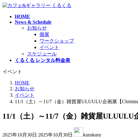
コ
ナ
ン
ビ
HOME
テ
ゲ
News & Schedule
ン
ー
お知らせ
ツ
シ
個展
へ
ョ
ワークショップ
ス
ン
イベント
キ
に
スケジュール
ッ
移
くるくる レンタル料金表
プ
動
イベント
HOME
お知らせ
イベント
11/1（土）～11/7（金）雑貨屋ULUULU企画展【Chris
11/1（土）～11/7（金）雑貨屋ULUULU
最
2025年10月30日
2025年10月30日
kurukuru
終