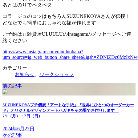
あとはのりでペタペタ
コラージュのコツはもちろんSUZUNEKOYAさんが伝授！
どなたでも簡単におしゃれな額が作れます
ご予約は↓↓雑貨屋ULUULUのInstagramのメッセージへご連
絡ください
https://www.instagram.com/uluuluohana?
utm_source=ig_web_button_share_sheet&igsh=ZDNlZDc0MzIxN
カテゴリー
お知らせ
、
ワークショップ
前の記事
SUZUNEKOYAプチ個展「アートな手紙」『世界にひとつのオーダーカー
ド』オリジナルデザインアートハガキをその場でお作りします
7/1（月）・7日（日）
2024年6月27日
次の記事