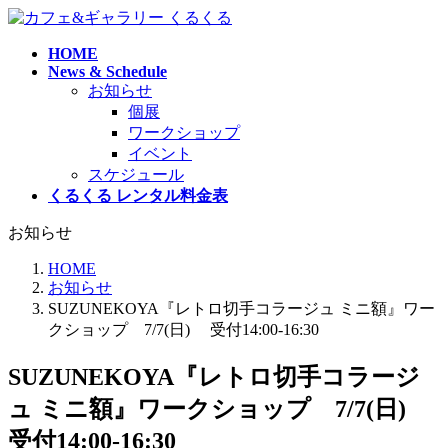
コ
ナ
ン
ビ
HOME
テ
ゲ
News & Schedule
ン
ー
お知らせ
ツ
シ
個展
へ
ョ
ワークショップ
ス
ン
イベント
キ
に
スケジュール
ッ
移
くるくる レンタル料金表
プ
動
お知らせ
HOME
お知らせ
SUZUNEKOYA『レトロ切手コラージュ ミニ額』ワー
クショップ 7/7(日) 受付14:00-16:30
SUZUNEKOYA『レトロ切手コラージ
ュ ミニ額』ワークショップ 7/7(日)
受付14:00-16:30