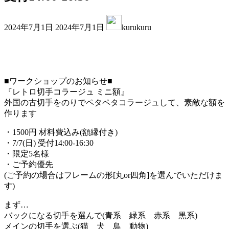
最
2024年7月1日
2024年7月1日
kurukuru
終
更
新
日
時
■ワークショップのお知らせ■
:
『レトロ切手コラージュ ミニ額』
外国の古切手をのりでペタペタコラージュして、素敵な額を
作ります
・1500円 材料費込み(額縁付き)
・7/7(日) 受付14:00-16:30
・限定5名様
・ご予約優先
(ご予約の場合はフレームの形[丸or四角]を選んでいただけま
す)
まず…
バックになる切手を選んで(青系 緑系 赤系 黒系)
メインの切手を選ぶ(猫 犬 鳥 動物)