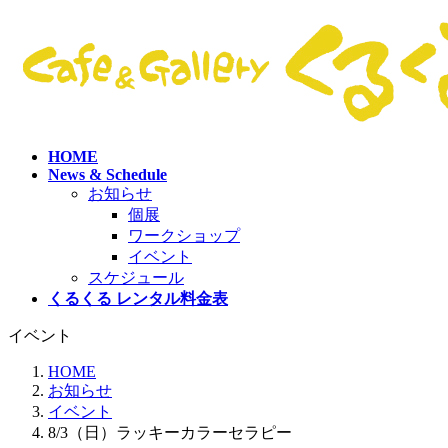
コ
ナ
ン
ビ
テ
ゲ
ン
ー
ツ
シ
へ
ョ
ス
ン
HOME
キ
に
News & Schedule
ッ
移
お知らせ
プ
動
個展
ワークショップ
イベント
スケジュール
くるくる レンタル料金表
イベント
HOME
お知らせ
イベント
8/3（日）ラッキーカラーセラピー