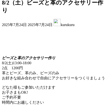
8/2（土）ビーズと革のアクセサリー作
り
最
2025年7月24日
2025年7月24日
kurukuru
終
更
新
日
時
:
ビーズと革のアクセサリー作り
8/2(土)13:00-18:00
2点 1200円
革とビーズ、革のみ、ビーズのみ
お好きな組み合わせで自由にアクセサリーをつくりましょう
どなた様もご参加いただけます
お子さまもOK!
ご予約不要
時間内にお越しください