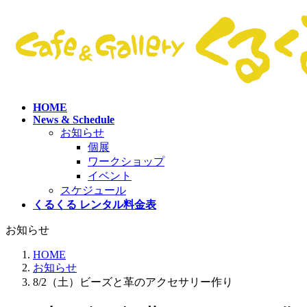
コ
ナ
ン
ビ
テ
ゲ
ン
ー
ツ
シ
へ
ョ
ス
ン
HOME
キ
に
News & Schedule
ッ
移
お知らせ
プ
動
個展
ワークショップ
イベント
スケジュール
くるくる レンタル料金表
お知らせ
HOME
お知らせ
8/2（土）ビーズと革のアクセサリー作り