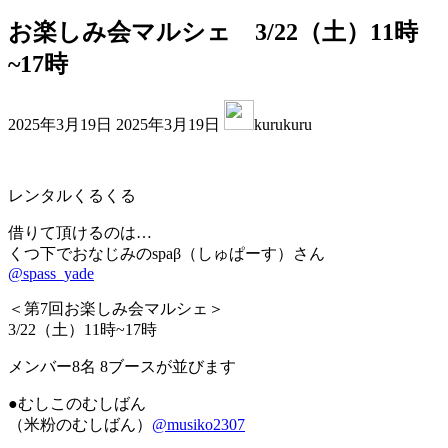
お楽しみ会マルシェ 3/22（土）11時
~17時
最
2025年3月19日
2025年3月19日
kurukuru
終
更
新
日
レンタルくるくる
時
借りて頂けるのは…
:
くつ下でおなじみのspaβ（しゅぱーす）さん
@spass_yade
＜第7回お楽しみ会マルシェ＞
3/22（土）11時~17時
メンバー8名 8ブースが並びます
●むしこのむしばん
（米粉のむしばん）
@musiko2307