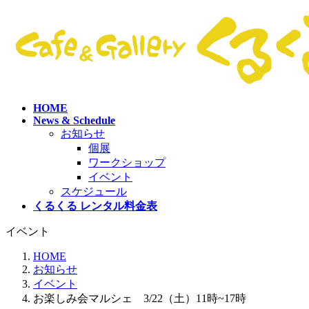
コ
ナ
ン
ビ
テ
ゲ
ン
ー
ツ
シ
へ
ョ
ス
ン
HOME
キ
に
News & Schedule
ッ
移
お知らせ
プ
動
個展
ワークショップ
イベント
スケジュール
くるくる レンタル料金表
イベント
HOME
お知らせ
イベント
お楽しみ会マルシェ 3/22（土）11時~17時