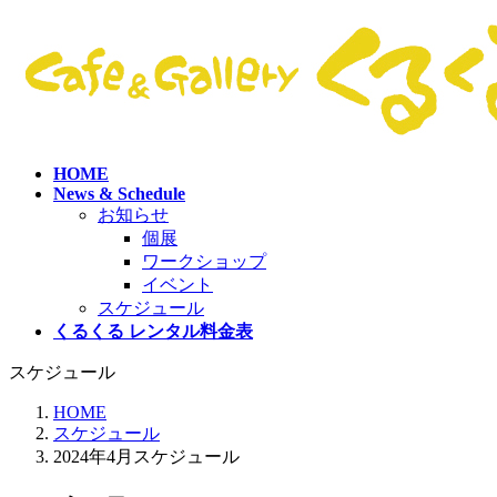
コ
ナ
ン
ビ
テ
ゲ
ン
ー
ツ
シ
へ
ョ
ス
ン
HOME
キ
に
News & Schedule
ッ
移
お知らせ
プ
動
個展
ワークショップ
イベント
スケジュール
くるくる レンタル料金表
スケジュール
HOME
スケジュール
2024年4月スケジュール